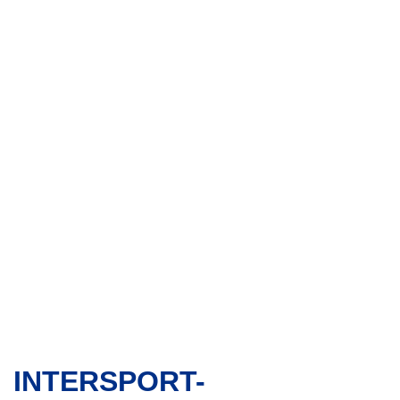
LEICHTATHLETIK-VERBAND
MECKLENBURG-VORPOMMERN
INTERSPORT-