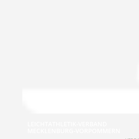
LEICHTATHLETIK-VERBAND
MECKLENBURG-VORPOMMERN
Navig
übers