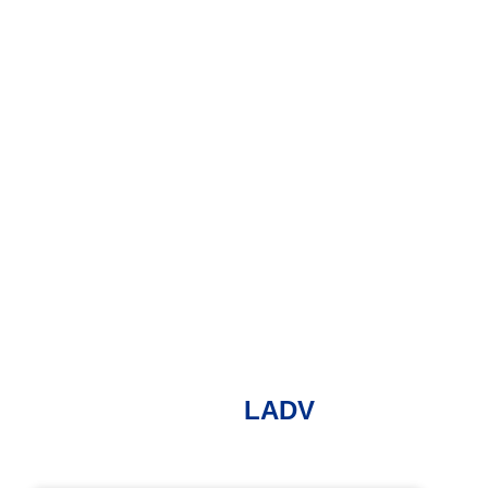
LADV
LEICHTATHLETIK-VERBAND
MECKLENBURG-VORPOMMERN