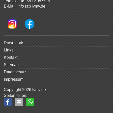
Telefax: +49 381 8087619
E-Mail:
info (at) lvmv.de
Navigation
Downloads
überspringen
Links
Kontakt
Sitemap
Datenschutz
Impressum
Copyright 2026 lvmv.de
Facebook
E-mail
WhatsApp