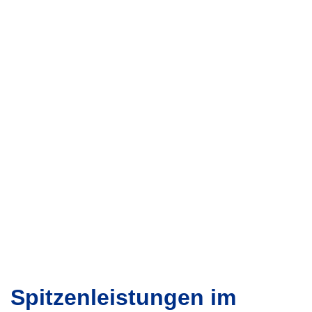
LEICHTATHLETIK-VERBAND
MECKLENBURG-VORPOMMERN
Spitzenleistungen im