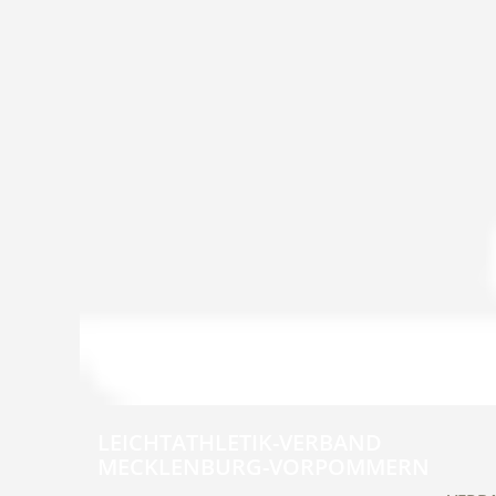
LEICHTATHLETIK-VERBAND
MECKLENBURG-VORPOMMERN
Navig
übers