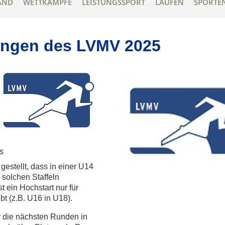
AND
WETTKÄMPFE
LEISTUNGSSPORT
LAUFEN
SPORTE
ungen des LVMV 2025
s
 gestellt, dass in einer U14
 solchen Staffeln
t ein Hochstart nur für
bt (z.B. U16 in U18).
ür die nächsten Runden in