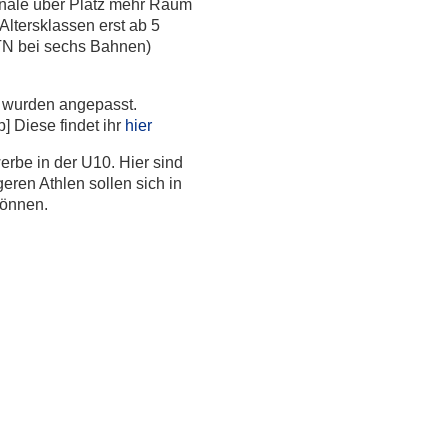
 Finale über Platz mehr Raum
Altersklassen erst ab 5
 TN bei sechs Bahnen)
 wurden angepasst.
] Diese findet ihr
hier
rbe in der U10. Hier sind
geren Athlen sollen sich in
können.