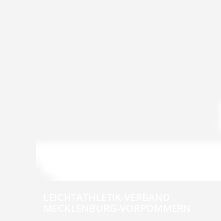
LEICHTATHLETIK-VERBAND
MECKLENBURG-VORPOMMERN
Navig
übers