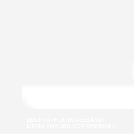
LEICHTATHLETIK-VERBAND
MECKLENBURG-VORPOMMERN
Navig
übers