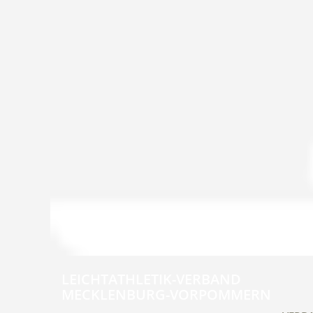
LEICHTATHLETIK-VERBAND
MECKLENBURG-VORPOMMERN
Navig
übers