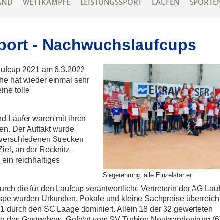
AND
WETTKÄMPFE
LEISTUNGSSPORT
LAUFEN
SPORTE
sport - Nachwuchslaufcups
aufcup 2021 am 6.3.2022
e hat wieder einmal sehr
ine tolle
d Läufer waren mit ihren
en. Der Auftakt wurde
 verschiedenen Strecken
Ziel, an der Recknitz–
 ein reichhaltiges
Siegerehrung, alle Einzelstarter
rch die für den Laufcup verantwortliche Vertreterin der AG Lau
pe wurden Urkunden, Pokale und kleine Sachpreise überreicht
1 durch den SC Laage dominiert. Allein 18 der 32 gewerteten
g des Gastgebers. Gefolgt vom SV Turbine Neubrandenburg (6