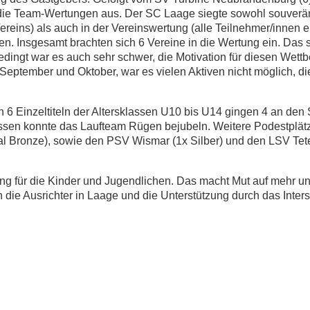
die Team-Wertungen aus. Der SC Laage siegte sowohl souverän
reins) als auch in der Vereinswertung (alle Teilnehmer/innen e
. Insgesamt brachten sich 6 Vereine in die Wertung ein. Das 
edingt war es auch sehr schwer, die Motivation für diesen Wett
 September und Oktober, war es vielen Aktiven nicht möglich, di
 6 Einzeltiteln der Altersklassen U10 bis U14 gingen 4 an den
assen konnte das Laufteam Rügen bejubeln. Weitere Podestplät
al Bronze), sowie den PSV Wismar (1x Silber) und den LSV Tet
ng für die Kinder und Jugendlichen. Das macht Mut auf mehr u
die Ausrichter in Laage und die Unterstützung durch das Inte