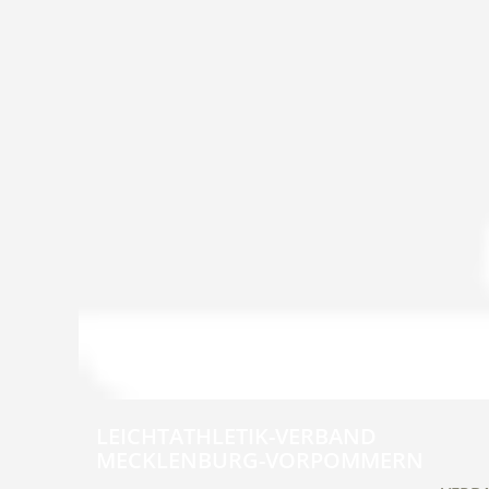
LEICHTATHLETIK-VERBAND
MECKLENBURG-VORPOMMERN
Navig
übers