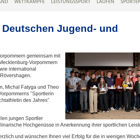
AND
WETTKÄMPFE
LEISTUNGSSPORT
LAUFEN
SPORTE
r Deutschen Jugend- und
-Vorpommern gemeinsam mit
t Mecklenburg-Vorpommern
ie international
f Rövershagen.
in, Michal Fatyga und Theo
-Vorpommerns "Sportlerin
htathletin des Jahres"
len jungen Sportler
linarische Hochgenüsse in Anerkennung ihrer sportlichen Leis
herzlich und wünschen Ihnen viel Erfolg für die in wenigen Woc