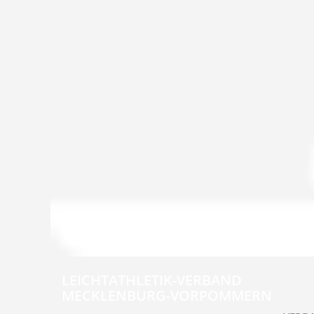
LEICHTATHLETIK-VERBAND
MECKLENBURG-VORPOMMERN
Navig
übers